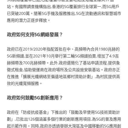
站。有國際調查機構指出,香港的5G覆蓋排行全球第一,而5G用戶
已突破200萬。隨著5G手機及服務推出,5G在流動通訊和智慧城市
應用的潛力正逐步釋放。
政府如何支持5G網絡發展？
政府已在2019/2020年指配首批在中、高頻帶內合共1980兆赫的
5G新頻譜,並在2021年10月舉行第二輪5G頻譜拍賣,增加了4.9吉
赫頻帶及700兆赫頻帶。此外,政府還簡化了基站申請流程,提供象
徵式租金,協助營運商在政府場所及公共設施安裝基站。政府亦正
在推進「擴展光纖網絡至偏遠地區鄉村資助計劃」,為村民提供高
效的光纖寬頻服務。
政府如何鼓勵5G創新應用？
政府在「防疫抗疫基金」下推出的「鼓勵及早使用5G技術資助計
劃」,已批出126個涵蓋多個行業的創新應用項目,為5G的普及應用
起示範作用。同時,政府亦透過舉辦大灣區及中國移動的5G應用創