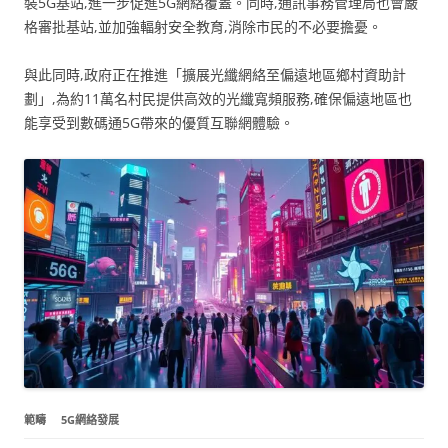
裝5G基站,進一步促進5G網絡覆蓋。同時,通訊事務管理局也會嚴
格審批基站,並加強輻射安全教育,消除市民的不必要擔憂。
與此同時,政府正在推進「擴展光纖網絡至偏遠地區鄉村資助計
劃」,為約11萬名村民提供高效的光纖寬頻服務,確保偏遠地區也
能享受到數碼通5G帶來的優質互聯網體驗。
範疇
5G網絡發展