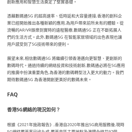
創新應用和智慧生活奠定了堅實基礎。
憑藉數碼通5G 的超高速率、低時延和大容量連接,香港的創科企
業已經開始推出各種新穎的應用,為用戶帶來前所未有的體驗。從
流暢的AR/VR娛樂到實時的遠程醫療,數碼通5G 正在不斷拓展人
們的生活方式。此外,數碼通5G 在智能家居領域的出色表現也讓
用戶感受到了5G技術帶來的便利。
展望未來,相信數碼通5G 將繼續引領香港邁向更智慧、更創新的
數碼時代。通過持續的網絡投資和技術創新,數碼通必將在5G應用
的推廣中扮演重要角色,為香港的數碼轉型注入更大的動力。我們
期待數碼通5G 為香港開創更美好的數碼未來。
FAQ
香港5G網絡的現況如何？
根據《2021年施政報告》,香港自2020年推出5G商用服務後,現時
5G網絡覆蓋率已逾九成,覆蓋市區主要地點及港鐵全線共97個