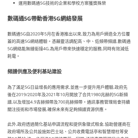
運用數碼通5G技術的企業和學校方案獲獎殊榮
數碼通5G帶動香港5G網絡發展
數碼通5G自2020年5月在香港推出以來,致力為用戶締造全方位覆
蓋的高速5G網絡體驗。憑藉靈活調配高、中、低頻帶頻譜,數碼通
5G網絡能無縫銜接4G,為用戶帶來快速穩定的服務,同時有效減低
耗電。
頻譜供應及便利基站建設
為了滿足5G日益增長的應用需求,並進一步提升用戶體驗,政府先
後在2019/2020年及2021年10月開放了合共1980兆赫的5G新頻
譜,以及增加4.9吉赫頻帶及700兆赫頻帶。通訊事務管理局會持續
關注技術和市場發展,確保未來有足夠頻譜資源供應。
此外,政府透過簡化基站申請流程和提供象徵式租金,協助營運商在
政府場所及公共設施如巴士站、公共收費電話亭和智慧燈柱等安