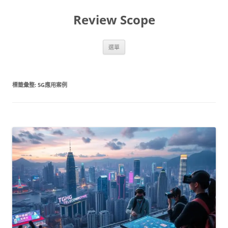
跳
至
Review Scope
主
要
內
容
選單
標籤彙整:
5G應用案例