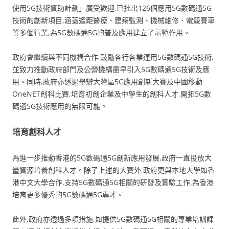
使用5G技術資助計劃」廣受歡迎,已批出126個應用5G數碼通5G
技術的創新項目,涵蓋遙距醫療、建築監測、機械維修、電競賽車
等多個行業,為5G數碼通5G的普及應用建立了示範作用。
政府會繼續與不同機構合作,鼓勵各行各業運用5G數碼通5G技術,
並致力推動政府部門及公營機構盡早引入5G數碼通5G技術及應
用。同時,政府亦透過舉辦大灣區5G應用創新大賽及中國移動
OneNET創科比賽,培育初創企業及中學生的創科人才,開拓5G數
碼通5G技術應用的無限可能。
培育創科人才
為進一步推動香港的5G數碼通5G創新應用發展,政府一直投放大
量資源培養創科人才。除了上述的大賽外,政府更與本地大學如香
港中文大學合作,支持5G數碼通5G相關的研發及實驗工作,為香港
培育更多優秀的5G數碼通5G專才。
此外,政府亦透過多項措施,如提供5G數碼通5G相關的專業培訓課