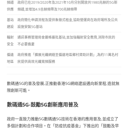
頻譜
政府已在2019/2020年及2021年10月分別開放共1980兆赫的5G新
供應
頻譜,並增加4.9吉赫頻帶及700兆赫頻帶
基站
政府簡化申請流程及提供象徵式租金,協助營運商在政府場所及公共
建設
設施安裝5G基站
輻射
通訊事務管理局會嚴格審批基站,並加強輻射安全教育,消除市民的
安全
不必要擔憂
偏遠
政府推進「擴展光纖網絡至偏遠地區鄉村資助計劃」,為約11萬名村
地區
民提供高效光纖寬頻服務
數碼通5G的普及發展,正推動香港5G網絡建設邁向新里程,造就無
限創新可能。
數碼通5G-鼓勵5G創新應用普及
政府一直致力推動5G數碼通5G技術在香港的應用普及,並成立了
多個計劃和合作項目。在「防疫抗疫基金」下推出的「鼓勵及早