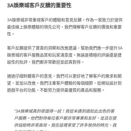
3A娛樂城客戶反饋的重要性
3A娛樂城非常重視客戶的體驗和意見反饋。作為一家致力於提供
最佳線上娛樂體驗的領先公司，我們理解客戶反饋的價值和重要
性。
客戶反饋提供了寶貴的洞察和改進建議，幫助我們進一步提升3A
娛樂城的客戶服務品質和玩家滿意度。無論是積極的評論還是建
設性的批評，我們都非常歡迎並認真對待。
通過仔細聆聽客戶的意見，我們可以更好地了解客戶的需求和期
望，並加以改進。我們注重客戶體驗的每個細節，從網站設計到
遊戲平台的功能，不斷努力提供最優質的產品和服務。
“3A娛樂城真的很值得一試！我從未遇到過如此出色的客
戶服務。他們對待每位客戶都非常專業和友好，並且在提
供協助時非常高效。我在這裡享受了許多愉快的時光，我