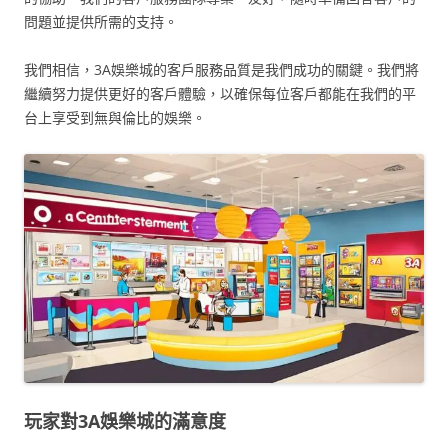
問題並提供所需的支持。
我們相信，3A娛樂城的客戶服務品質是我們成功的關鍵。我們將
繼續努力提供更好的客戶體驗，以確保每位客戶都能在我們的平
台上享受到無與倫比的娛樂。
玩家對3A娛樂城的滿意度