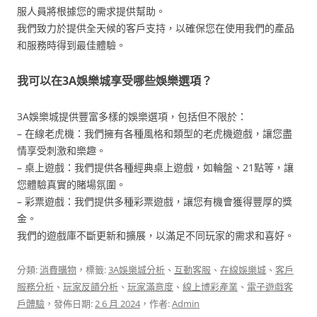
服人員將根據您的需求提供幫助。
我們致力於提供全天候的客戶支持，以確保您在使用我們的產品
和服務時得到最佳體驗。
我可以在3A娛樂城享受哪些娛樂選項？
3A娛樂城提供豐富多樣的娛樂選項，包括但不限於：
– 在線老虎機：我們擁有各種風格和類型的老虎機遊戲，讓您盡
情享受刺激和樂趣。
– 桌上遊戲：我們提供各種經典桌上遊戲，如輪盤、21點等，讓
您體驗真實的賭場氛圍。
– 彩票遊戲：我們提供多種彩票遊戲，讓您有機會獲得豐厚的獎
金。
我們的遊戲庫不斷更新和擴展，以滿足不同玩家的需求和喜好。
分類:
消費購物
，標籤:
3A娛樂城分析
、
互動客服
、
在線娛樂城
、
客戶
服務分析
、
玩家反饋分析
、
玩家滿意度
、
線上博彩產業
、
電子遊戲客
戶體驗
，發佈日期:
2 6 月 2024
，作者:
Admin