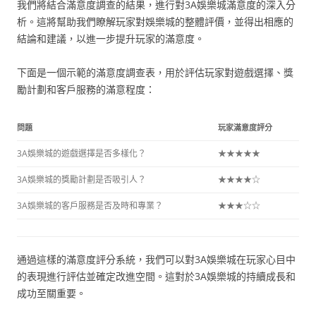
我們將結合滿意度調查的結果，進行對3A娛樂城滿意度的深入分
析。這將幫助我們瞭解玩家對娛樂城的整體評價，並得出相應的
結論和建議，以進一步提升玩家的滿意度。
下面是一個示範的滿意度調查表，用於評估玩家對遊戲選擇、獎
勵計劃和客戶服務的滿意程度：
問題
玩家滿意度評分
3A娛樂城的遊戲選擇是否多樣化？
★★★★★
3A娛樂城的獎勵計劃是否吸引人？
★★★★☆
3A娛樂城的客戶服務是否及時和專業？
★★★☆☆
通過這樣的滿意度評分系統，我們可以對3A娛樂城在玩家心目中
的表現進行評估並確定改進空間。這對於3A娛樂城的持續成長和
成功至關重要。