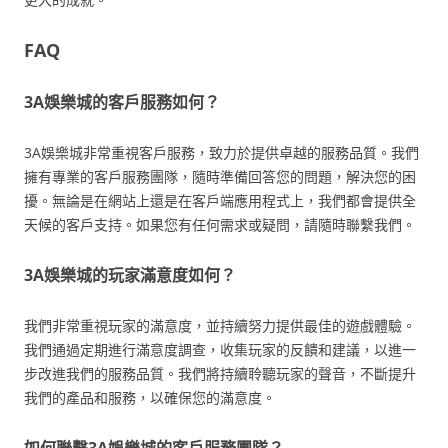
FAQ
3A娛樂城的客戶服務如何？
3A娛樂城非常重視客戶服務，致力於提供卓越的服務品質。我們
擁有專業的客戶服務團隊，隨時準備回答您的問題，解決您的困
擾。無論是在網站上還是在客戶端應用程式上，我們都會提供全
天候的客戶支持。如果您有任何需求或疑問，請隨時聯繫我們。
3A娛樂城的玩家滿意度如何？
我們非常重視玩家的滿意度，並持續努力提供最佳的遊戲體驗。
我們通過定期進行滿意度調查，收集玩家的反饋和建議，以進一
步改進我們的服務品質。我們將持續聆聽玩家的聲音，不斷提升
我們的產品和服務，以確保您的滿意度。
如何聯繫3A娛樂城的客戶服務團隊？