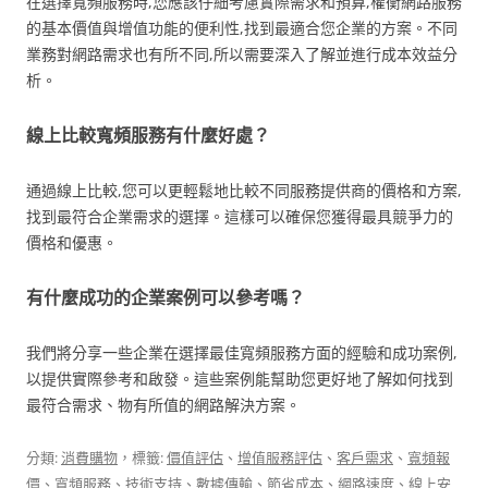
在選擇寬頻服務時,您應該仔細考慮實際需求和預算,權衡網路服務
的基本價值與增值功能的便利性,找到最適合您企業的方案。不同
業務對網路需求也有所不同,所以需要深入了解並進行成本效益分
析。
線上比較寬頻服務有什麼好處？
通過線上比較,您可以更輕鬆地比較不同服務提供商的價格和方案,
找到最符合企業需求的選擇。這樣可以確保您獲得最具競爭力的
價格和優惠。
有什麼成功的企業案例可以參考嗎？
我們將分享一些企業在選擇最佳寬頻服務方面的經驗和成功案例,
以提供實際參考和啟發。這些案例能幫助您更好地了解如何找到
最符合需求、物有所值的網路解決方案。
分類:
消費購物
，標籤:
價值評估
、
增值服務評估
、
客戶需求
、
寬頻報
價
、
寬頻服務
、
技術支持
、
數據傳輸
、
節省成本
、
網路速度
、
線上安