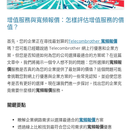
增值服務與寬頻報價：怎樣評估增值服務的價
值？
首先，您的企業正在尋找最划算的
Telecombrother
寬頻報價
嗎？您可能已經聽說過 Telecombrother 網上行優惠和企業方
案，但您是否知道如何為您的公司選擇最適合的方案呢？在這篇
文章中，我們將揭示一個令人想不到的問題：您所選擇的
寬頻報
價
服務是否真的為您的企業提供了最划算的價值？這個問題可能
會挑戰您對網上行優惠與企業方案的一些常見認知，並迫使您思
考是否有更好的選擇。現在讓我們進一步探討，找出您的企業究
竟需要什麼樣的
寬頻報價
服務。
關鍵要點
瞭解企業網路需求以選擇最適合的
寬頻報價
方案
透過線上比較找到最符合您公司需求的
寬頻報價
優惠