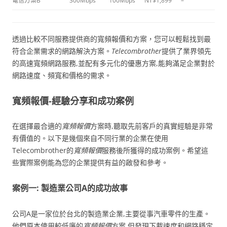
電信方案B
300Mbps
100Mbps
NT$1,899
–
透過比較不同服務提供商的寬頻報價和方案，您可以輕鬆找到最
符合企業需求的網路解決方案。
Telecombrother
提供了業界領先
的高速寬頻網路服務,並配有多元化的優惠方案,能夠滿足企業對於
網路速度、頻寬和價格的需求。
寬頻報價-經驗分享和成功案例
在選擇最合適的
寬頻報價
方案時,聽取先前客戶的真實經驗是非常
有價值的。以下是幾個來自不同行業的企業在使用
Telecombrother的
寬頻報價
服務後所獲得的成功案例。希望這
些實際案例能為您的企業提供有益的啟發和參考。
案例一: 製造業公司A的成功故事
公司A是一家位於台北的製造業企業,主要從事汽車零件的生產。
他們原本使用較低廉的
寬頻報價
方案,但發現下載速度和網路穩定