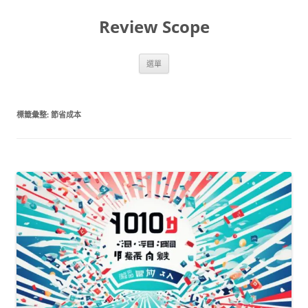
跳
至
Review Scope
主
要
內
容
選單
標籤彙整:
節省成本