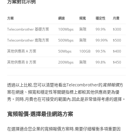
方案對比示例
方案
網速
頻寬
穩定性
月費
Telecombrother 基礎方案
100Mbps
無限
99.9%
$300
Telecombrother 進階方案
500Mbps
無限
99.99%
$500
其他供應商 A 方案
50Mbps
100GB
99.5%
$400
其他供應商 B 方案
200Mbps
無限
99.8%
$450
透過以上比較,您可以清楚地看出Telecombrother的
寬頻報價
方
案在網速、頻寬和穩定性等關鍵指標上都較其他供應商更為優
秀。同時,月費也在可接受的範圍內,因此是非常值得考慮的選擇。
寬頻報價-選擇最佳網路方案
在選擇適合您企業的寬頻報價方案時,需要仔細權衡多項重要因