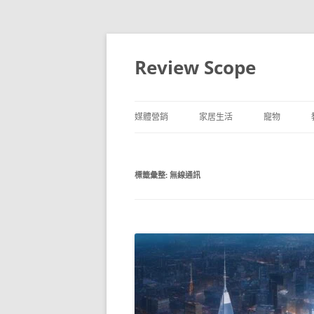
跳
至
主
Review Scope
要
內
容
媒體營銷
家居生活
寵物
標籤彙整:
無線通訊