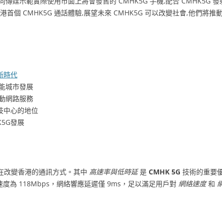
,向傳媒示範實際使用市面上將會發售的 CMHK5G 手機,配合 CMHK5G
個 CMHK5G 通話體驗,展望未來 CMHK5G 可以改變社會,他們將推動
新時代
智能城市發展
行動網路服務
技中心的地位
5G發展
在改變香港的通訊方式。其中
高速率與低時延
是
CMHK 5G
技術的重要優
速度為 118Mbps，網絡響應延遲僅 9ms，足以滿足用戶對
網絡速度
和