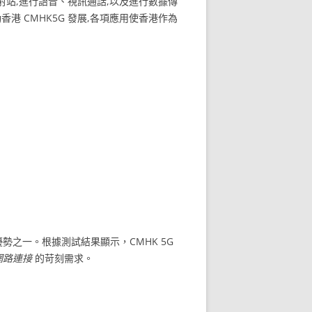
 發射站,進行語音、視訊通話,以及進行數據傳
香港 CMHK5G 發展,各項應用使香港作為
勢之一。根據測試結果顯示，CMHK 5G
網路連接
的苛刻需求。