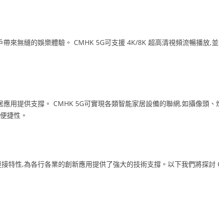
戶帶來無縫的娛樂體驗。 CMHK 5G可支援 4K/8K 超高清視頻流暢播
家居應用提供支撐。 CMHK 5G可實現各類智能家居設備的聯網,如攝像頭、
和便捷性。
連接特性,為各行各業的創新應用提供了強大的技術支撐。以下我們將探討 C