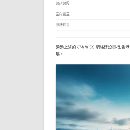
頻譜頻段
室內覆蓋
頻譜拍賣
通過上述的
CMHK 5G
網絡建設舉措,香
展。