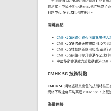
「全港首個 CMHK5G 通話體驗」記者會
輸測試。中國移動香港表示,他們完成了香港首
科創中心,在全球的地位提升。
關鍵要點
CMHK5G網絡引領香港電訊業進入
CMHK5G提供高速數據傳輸,支持
CMHK5G推動創新應用服務,革新
CMHK5G網絡可提升香港在全球科
中國移動香港致力於推動香港CMHK
CMHK 5G 技術特點
CMHK 5G
網絡憑藉其出色的技術特性正
網絡下載速度平均高達 810Mbps，上載
海量連接