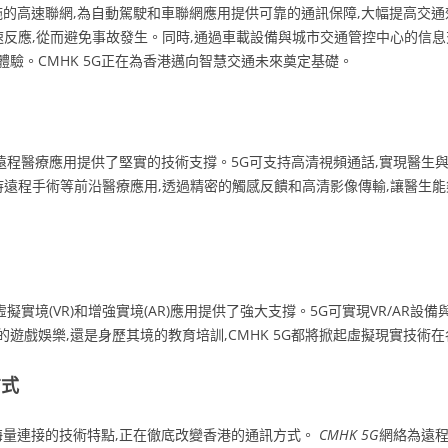
設施的高速聯網,為自動駕駛和車聯網應用提供可靠的通訊保障,大幅提高交
速反應,從而避免事故發生。同時,通過車載設備與城市交通管控中心的信息
驗。CMHK 5G正在為香港邁向智慧交通未來奠定基礎。
,為遠程醫療應用提供了堅實的技術支撐。5G可支持高清視頻通話,實現醫生
持遠程手術等前沿醫療應用,透過精密的觸感反饋和高清影像傳輸,讓醫生能夠
虛擬實境(VR)和增強實境(AR)應用提供了強大支撐。5G可實現VR/AR
遊戲娛樂,還是身歷其境的教育培訓,CMHK 5G都將掀起虛擬現實技術
方式
和海量連接的技術特點,正在徹底改變香港的通訊方式。
CMHK 5G
網絡為遠