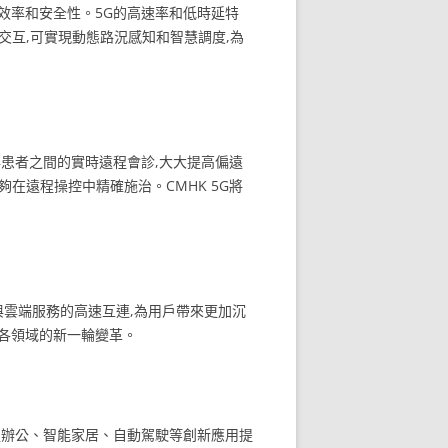
通效率和安全性。5G的高速率和低時延特
交互,可實現動態路況感知和智慧調度,為
與患者之間的實時遠程會診,大大提高偏遠
在遠程操控中精確施治。CMHK 5G將
設備與雲端服務的高速互連,為用戶帶來更加沉
在各領域的新一輪變革。
程辦公、智能家居、自動駕駛等創新應用提