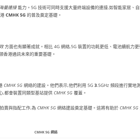
海量連接
能力。5G 技術可同時支援大量終端設備的連接,如智能家居、
香港
CMHK 5G
的普及奠定基礎。
效
方面也有顯著成就。相比 4G 網絡,5G 裝置的功耗更低、電池續航力
 引領香港通訊未來的重要基礎。
港
CMHK 5G
網絡的建設。他們表示,他們利用 5G
3
.5GHz 頻段進行實地
心,都會裝置同類型基站提供
CMHK 5G
覆蓋。
頻譜拍賣與指配工作,為
CMHK 5G
網絡建設奠定基礎。這將有助於
CMHK 5G
CMHK 5G 網絡