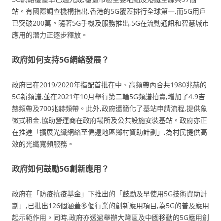
站。有國際調查機構指出,香港的5G覆蓋排行全球第一,而5G用戶
已突破200萬。隨著5G手機及服務推出,5G在流動通訊和智慧城市
應用的潛力正逐步釋放。
政府如何支持5G網絡發展？
政府已在2019/2020年指配首批在中、高頻帶內合共1980兆赫的
5G新頻譜,並在2021年10月舉行第二輪5G頻譜拍賣,增加了4.9吉
赫頻帶及700兆赫頻帶。此外,政府還簡化了基站申請流程,提供象
徵式租金,協助營運商在政府場所及公共設施安裝基站。政府亦正
在推進「擴展光纖網絡至偏遠地區鄉村資助計劃」,為村民提供高
效的光纖寬頻服務。
政府如何鼓勵5G創新應用？
政府在「防疫抗疫基金」下推出的「鼓勵及早使用5G技術資助計
劃」,已批出126個涵蓋多個行業的創新應用項目,為5G的普及應用
起示範作用。同時,政府亦透過舉辦大灣區及中國移動的5G應用創