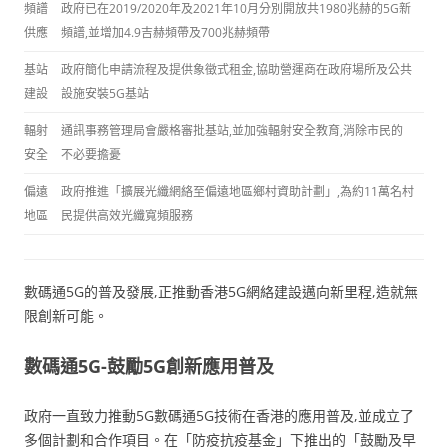
頻譜
政府已在2019/2020年及2021年10月分別開放共1980兆赫的5G新
供應
頻譜,並增加4.9吉赫頻帶及700兆赫頻帶
基站
政府簡化申請流程及提供象徵式租金,協助營運商在政府場所及公共
建設
設施安裝5G基站
輻射
通訊事務管理局會嚴格審批基站,並加強輻射安全教育,消除市民的
安全
不必要擔憂
偏遠
政府推進「擴展光纖網絡至偏遠地區鄉村資助計劃」,為約11萬名村
地區
民提供高效光纖寬頻服務
數碼通5G的普及發展,正推動香港5G網絡建設邁向新里程,造就無
限創新可能。
數碼通5G-鼓勵5G創新應用普及
政府一直致力推動5G數碼通5G技術在香港的應用普及,並成立了
多個計劃和合作項目。在「防疫抗疫基金」下推出的「鼓勵及早