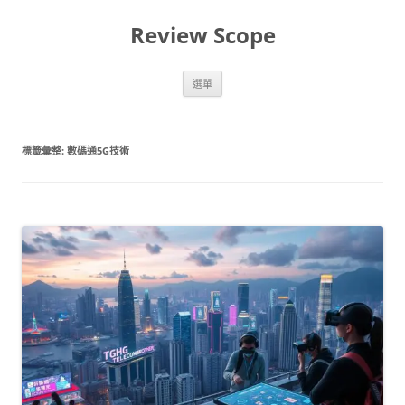
跳
至
Review Scope
主
要
內
容
選單
標籤彙整:
數碼通5G技術