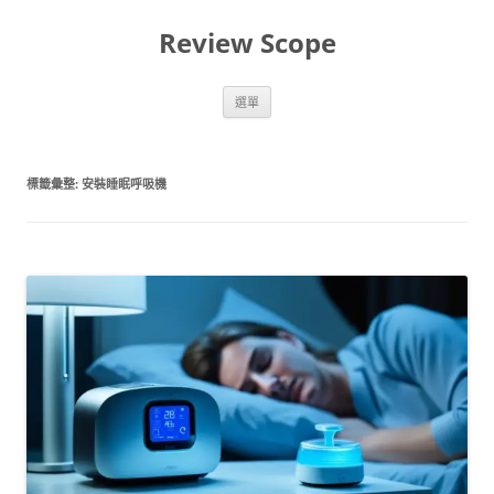
跳
至
Review Scope
主
要
內
容
選單
標籤彙整:
安裝睡眠呼吸機