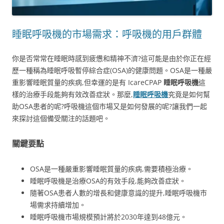
睡眠呼吸機的市場需求：呼吸機的用戶群體
你是否常常在睡眠時感到疲憊和精神不濟?這可能是由於你正在經
歷一種稱為睡眠呼吸暫停綜合症(OSA)的健康問題。OSA是一種嚴
重影響睡眠質量的疾病,但幸運的是有 IcareCPAP
睡眠呼吸機
這
樣的治療手段能夠有效改善症狀。那麼,
睡眠呼吸機
究竟是如何幫
助OSA患者的呢?呼吸機這個市場又是如何發展的呢?讓我們一起
來探討這個備受關注的話題吧。
關鍵要點
OSA是一種嚴重影響睡眠質量的疾病,需要積極治療。
睡眠呼吸機是治療OSA的有效手段,能夠改善症狀。
隨著OSA患者人數的增長和健康意識的提升,睡眠呼吸機市
場需求持續增加。
睡眠呼吸機市場規模預計將於2030年達到48億元。