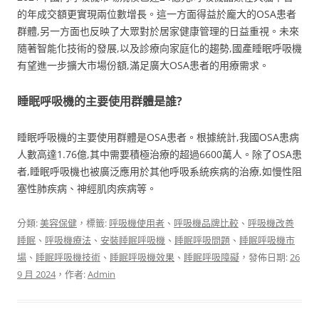
的年成交額更實現兩位數增長。這一方面得益於龐大的OSA患者
群體,另一方面也反映了大眾對於居家健康管理的日益重視。未來
隨著智能化技術的發展,以及診療向家庭化的趨勢,國產睡眠呼吸機
有望進一步擴大市場份額,滿足廣大OSA患者的用療需求。
睡眠呼吸機的主要使用群體是誰?
睡眠呼吸機的主要使用群體是OSA患者。根據統計,我國OSA患病
人數高達1.76億,其中需要積極治療的超過6600萬人。除了OSA患
者,睡眠呼吸機也被廣泛應用於其他呼吸系統疾病的治療,如慢性阻
塞性肺疾病、神經肌肉疾病等。
分類:
美容保健
，標籤:
呼吸機使用者
、
呼吸機品牌比較
、
呼吸機改善
睡眠
、
呼吸機療法
、
安裝睡眠呼吸機
、
睡眠呼吸問題
、
睡眠呼吸機市
場
、
睡眠呼吸機技術
、
睡眠呼吸機效果
、
睡眠呼吸障礙
，發佈日期:
26
9 月 2024
，作者:
Admin