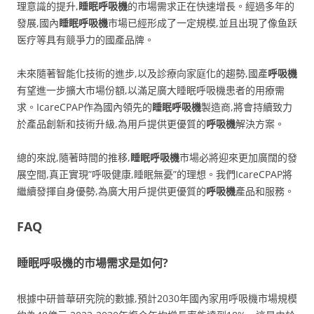
理意識的提升,
睡眠呼吸機
的市場需求正在快速增長。經過多年的
發展,國內
睡眠呼吸機
市場已經形成了一定規模,並且出現了像鱼跃
医疗等具有競爭力的國產品牌。
未來隨著智能化技術的進步,以及診療向家庭化的趨勢,國產
呼吸機
有望進一步擴大市場份額,以滿足廣大睡眠呼吸機患者的用療需
求。IcareCPAP作為國內領先的
睡眠呼吸機
製造商,將會持續致力
於產品創新和技術升級,為用戶提供更優質的
呼吸機
解決方案。
總的來說,隨著時間的推移,
睡眠呼吸機
市場必將迎來更加廣闊的發
展空間,真正實現”呼吸健康,睡眠無憂”的理想。我們IcareCPAP將
繼續發揮自身優勢,為廣大用戶提供更優質的
呼吸機
產品和服務。
FAQ
睡眠呼吸機的市場需求是如何?
根據中研普華研究院的數據,預計2030年國內家用呼吸機市場規模