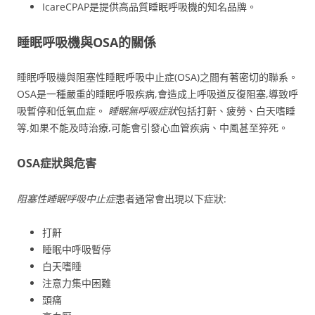
IcareCPAP是提供高品質睡眠呼吸機的知名品牌。
睡眠呼吸機與OSA的關係
睡眠呼吸機與阻塞性睡眠呼吸中止症(OSA)之間有著密切的聯系。
OSA是一種嚴重的睡眠呼吸疾病,會造成上呼吸道反復阻塞,導致呼
吸暫停和低氧血症。
睡眠無呼吸症狀
包括打鼾、疲勞、白天嗜睡
等,如果不能及時治療,可能會引發心血管疾病、中風甚至猝死。
OSA症狀與危害
阻塞性睡眠呼吸中止症
患者通常會出現以下症狀:
打鼾
睡眠中呼吸暫停
白天嗜睡
注意力集中困難
頭痛