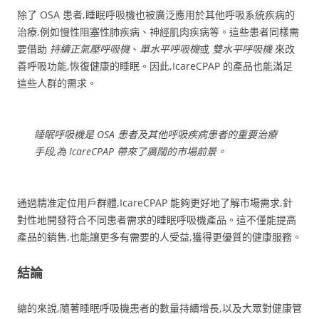
除了 OSA 患者,睡眠呼吸機也被廣泛應用於其他呼吸系統疾病的
治療,例如慢性阻塞性肺疾病、神經肌肉疾病等。這些患者同樣需
要借助
持續正氣壓呼吸機
、
單水平呼吸機
或
雙水平呼吸機
來改
善呼吸功能,恢復健康的睡眠。因此,IcareCPAP 的產品也能滿足
這些人群的需求。
睡眠呼吸機是 OSA 患者及其他呼吸疾病患者的重要治療
手段,為 IcareCPAP 帶來了廣闊的市場前景。
通過精准定位用戶群體,IcareCPAP 能夠更好地了解市場需求,針
對性地開發符合不同患者需求的睡眠呼吸機產品。這不僅能提高
產品的銷售,也能讓更多有需要的人受益,獲得更優質的健康服務。
結論
總的來說,隨著睡眠呼吸機患者的數量持續增長,以及大眾對健康管