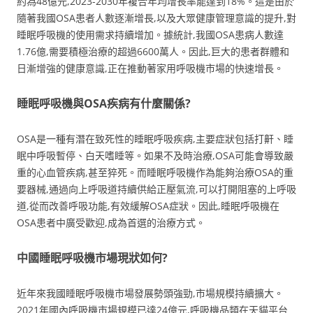
約為48億元,2023-2030年複合年均增長率能達到18%。這是由於
隨著我國OSA患者人數逐漸增長,以及大眾健康管理意識的提升,對
睡眠呼吸機的使用需求持續增加。據統計,我國OSA患病人數達
1.76億,需要積極治療的超過6600萬人。因此,巨大的患者群體和
日漸增強的健康意識,正在推動著家用呼吸機市場的快速增長。
睡眠呼吸機與OSA疾病有什麼關係?
OSA是一種有潛在致死性的睡眠呼吸疾病,主要症狀包括打鼾、睡
眠中呼吸暫停、白天嗜睡等。如果不及時治療,OSA可能會導致嚴
重的心血管疾病,甚至猝死。而睡眠呼吸機作為能夠治療OSA的重
要器械,通過向上呼吸道持續供給正壓氣流,可以打開阻塞的上呼吸
道,從而改善呼吸功能,有效緩解OSA症狀。因此,睡眠呼吸機在
OSA患者中廣受歡迎,成為首選的治療方式。
中國睡眠呼吸機市場現狀如何?
近年來我國睡眠呼吸機市場發展勢頭強勁,市場規模持續擴大。
2021年國內呼吸機市場規模已達24億元,呼吸機品類在天貓平台