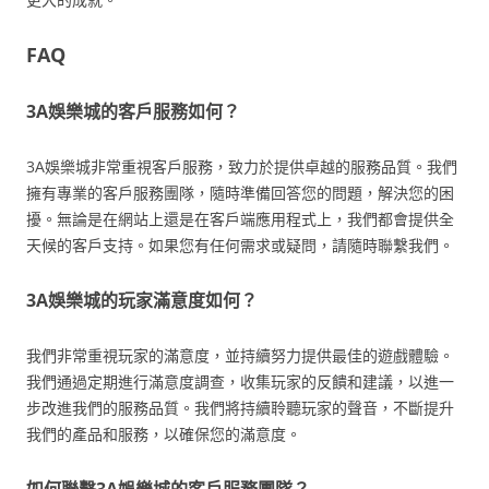
FAQ
3A娛樂城的客戶服務如何？
3A娛樂城非常重視客戶服務，致力於提供卓越的服務品質。我們
擁有專業的客戶服務團隊，隨時準備回答您的問題，解決您的困
擾。無論是在網站上還是在客戶端應用程式上，我們都會提供全
天候的客戶支持。如果您有任何需求或疑問，請隨時聯繫我們。
3A娛樂城的玩家滿意度如何？
我們非常重視玩家的滿意度，並持續努力提供最佳的遊戲體驗。
我們通過定期進行滿意度調查，收集玩家的反饋和建議，以進一
步改進我們的服務品質。我們將持續聆聽玩家的聲音，不斷提升
我們的產品和服務，以確保您的滿意度。
如何聯繫3A娛樂城的客戶服務團隊？