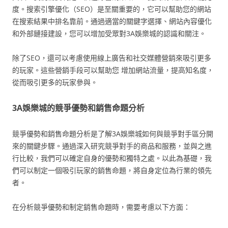
度。搜索引擎優化（SEO）是至關重要的，它可以幫助您的網站
在搜索結果中排名靠前。通過適當的關鍵字選擇、網站內容優化
和外部鏈接建設，您可以增加受眾對3A娛樂城的認識和關注。
除了SEO，還可以考慮使用線上廣告和社交媒體營銷來吸引更多
的玩家。這些營銷手段可以幫助您 增加網站流量，提高知名度，
從而吸引更多的玩家參與。
3A娛樂城的競爭優勢和銷售命題分析
競爭優勢和銷售命題分析是了解3A娛樂城如何與競爭對手區分開
來的關鍵步驟。通過深入研究競爭對手的商品和服務，並與之進
行比較，我們可以確定自身的優勢和獨特之處。以此為基礎，我
們可以制定一個吸引玩家的銷售命題，將自身定位為行業的領先
者。
在分析競爭優勢和制定銷售命題時，需要考慮以下方面：