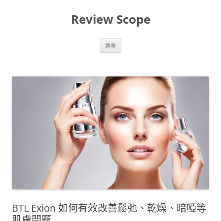
跳
至
Review Scope
主
要
內
容
選單
BTL Exion 如何有效改善鬆弛、乾燥、暗啞等
肌膚問題