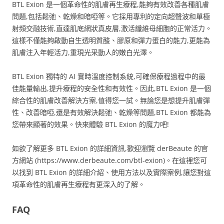
BTL Exion 是一個革命性的肌膚再生療程,能夠有效改善各種肌膚
問題,包括鬆弛、乾燥和暗啞等。它採用專利的定向超聲波和單極
射頻交融技術,直達肌底網狀真皮層,激活纖維母細胞的正常活力。
這樣不僅能夠啟動自生透明質酸、膠原和彈力蛋白的能力,更能為
肌膚注入年輕活力,重現光采動人的嫩白光澤。
BTL Exion 獨特的 AI 實時溫度控制系統,可確保療程過程中的最
佳能量輸出,提升療程的安全性和有效性。因此,BTL Exion 是一個
綜合性的肌膚改善解決方案,值得您一試。無論您是想提升肌膚彈
性、改善暗啞,還是有效解決鬆弛、乾燥等問題,BTL Exion 都能為
您帶來顯著的效果。快來體驗 BTL Exion 的魔力吧!
如欲了解更多 BTL Exion 的詳細資訊,歡迎瀏覽 derBeaute 的官
方網站 (https://www.derbeaute.com/btl-exion)。在這裡您可
以找到 BTL Exion 的詳細介紹、使用方法以及實際案例,讓您對這
項革命性的肌膚再生療程有更深入的了解。
FAQ