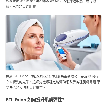
效改善鬆弛、乾燥、暗啞等肌膚問題
，為您締造煥然一新的緊
緻、水潤和亮澤肌膚。
通過 BTL Exion 的強效刺激,您的肌膚將重新煥發青春活力,擁有
令人驚艷的光采。這項先進療程定能幫助您改善各種肌膚問題,享
受自信迷人的明亮好膚質。
BTL Exion 如何提升肌膚彈性?