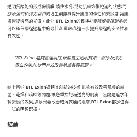
透明質酸能夠形成保護膜,鎖住水分,幫助肌膚恢復飽滿的狀態;而
膠原蛋白
和
彈力蛋白
的增生則能夠提升肌膚的彈性和緊緻度,讓肌
膚恢復透亮的光澤。此外,
BTL Exion
的獨特
AI實時溫度控制系統
可以確保療程過程中的最佳
能量輸出
,進一步提升療程的安全性和
有效性。
“BTL Exion 能夠直達肌底,啟動自生透明質酸、膠原及彈力
蛋白的能力,從而有效改善肌膚各種問題。”
綜上所述,
BTL Exion
憑藉其創新的技術,能夠有效改善肌膚的鬆
弛、乾燥和暗啞等問題,讓您重拾飽滿透亮的肌膚。無論是追求年
輕緊緻的效果,還是想要改善暗沉乾燥的肌膚,
BTL Exion
都是值得
一試的明智選擇。
結論