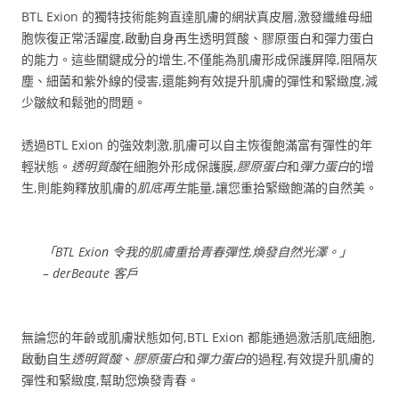
BTL Exion 的獨特技術能夠直達肌膚的網狀真皮層,激發纖維母細
胞恢復正常活躍度,啟動自身再生透明質酸、膠原蛋白和彈力蛋白
的能力。這些關鍵成分的增生,不僅能為肌膚形成保護屏障,阻隔灰
塵、細菌和紫外線的侵害,還能夠有效提升肌膚的彈性和緊緻度,減
少皺紋和鬆弛的問題。
透過BTL Exion 的強效刺激,肌膚可以自主恢復飽滿富有彈性的年
輕狀態。
透明質酸
在細胞外形成保護膜,
膠原蛋白
和
彈力蛋白
的增
生,則能夠釋放肌膚的
肌底再生
能量,讓您重拾緊緻飽滿的自然美。
「BTL Exion 令我的肌膚重拾青春彈性,煥發自然光澤。」
– derBeaute 客戶
無論您的年齡或肌膚狀態如何,BTL Exion 都能通過激活肌底細胞,
啟動自生
透明質酸
、
膠原蛋白
和
彈力蛋白
的過程,有效提升肌膚的
彈性和緊緻度,幫助您煥發青春。