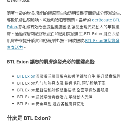
隨著年齡的增長,我們的膠原蛋白和透明質酸等關鍵成分逐漸流失,
導致肌膚出現鬆弛、乾燥和暗啞等問題。最新的
derBeaute BTL
Exion
技術,能有效改善這些肌膚困擾,讓您重現光彩動人的年輕肌
膚。通過深層刺激膠原蛋白和透明質酸自生,BTL Exion 能立即給
肌膚帶來提升緊實和飽滿彈性,撫平細紋皺紋,
BTL Exion讓您煥發
青春活力
。
BTL Exion 讓您的肌膚煥發光彩的關鍵亮點:
BTL Exion
深層激活膠原蛋白和透明質酸自生,提升緊實彈性
BTL Exion均勻加熱真皮層,暢通毛孔,預防鬆弛下垂
BTL Exion超聲波和射頻雙重技術,全面滲透改善肌膚
BTL Exion逆齡煥發青春活力,煥發動人光澤
BTL Exion安全無創,適合各種膚質使用
什麼是 BTL Exion?