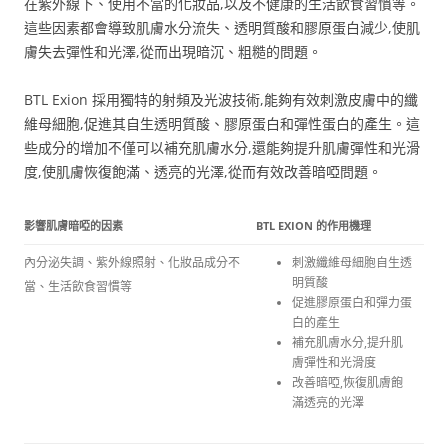
在紫外線下、使用不當的化妝品,以及不健康的生活飲食習慣等。
這些因素都會導致肌膚水分流失、透明質酸和膠原蛋白減少,使肌
膚失去彈性和光澤,從而出現暗沉、粗糙的問題。
BTL Exion 採用獨特的射頻及光波技術,能夠有效刺激皮膚中的纖
維母細胞,促進其自生透明質酸、膠原蛋白和彈性蛋白的產生。這
些成分的增加不僅可以補充肌膚水分,還能夠提升肌膚彈性和光滑
度,使肌膚恢復飽滿、透亮的光澤,從而有效改善暗啞問題。
影響肌膚暗啞的因素
BTL EXION 的作用機理
內分泌失調、紫外線照射、化妝品成分不
刺激纖維母細胞自生透
明質酸
當、生活飲食習慣等
促進膠原蛋白和彈力蛋
白的產生
補充肌膚水分,提升肌
膚彈性和光滑度
改善暗啞,恢復肌膚飽
滿透亮的光澤