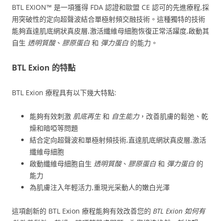
BTL EXION™ 是一項獲得 FDA 認證和歐盟 CE 認可的先進療程,採
用突破性的定向超聲波結合單極射頻交融技術。這種獨特的技術
能夠直達肌底網狀真皮層,激活纖維母細胞恢復正常活躍度,啟動其
自生
透明質酸
、
膠原蛋白
和
彈力蛋白
的能力。
BTL Exion 的特點
BTL Exion 療程具有以下幾大特點:
能夠有效刺激
肌底再生
和
自生能力
，改善肌膚的鬆弛、乾
燥和暗啞等問題
結合定向超聲波和單極射頻技術,直達肌底網狀真皮層,激活
纖維母細胞
啟動纖維母細胞自生
透明質酸
、
膠原蛋白
和
彈力蛋白
的
能力
為肌膚注入年輕活力,重現光采動人的嫩白光澤
這項創新的 BTL Exion 療程能夠有效改善您的
BTL Exion 如何有