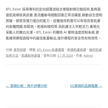
BTL Exion 採用專利的定向超聲波結合單極射頻交融技術,能夠直
達肌底網狀真皮層,激活纖維母細胞回復正常活躍度,啟動自生透明
質酸、膠原及彈力蛋白的能力。這種強效刺激可以有效改善肌膚
的各種問題,如鬆弛、乾燥和暗啞等,為肌膚注入年輕活力,重現光
采動人的嫩白光澤。BTL Exion 的獨特 AI 實時溫度控制系統,更
能確保療程過程中的最佳能量輸出,提升療程的安全性和有效性。
分類:
美容保健
，標籤:
BTL Exion 肌膚護理
、
乾燥肌膚修護
、
暗啞肌膚
改善方法
、
肌膚鬆弛處理
，發佈日期:
3 7 月 2024
，作者:
Admin
文
←
寬頻比較：用戶評價分析
5G寬頻的品牌推薦
→
章
導
覽