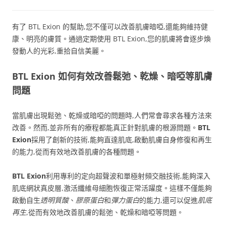
有了 BTL Exion 的幫助,您不僅可以改善肌膚暗啞,還能夠維持健
康、明亮的膚質。通過定期使用 BTL Exion,您的肌膚將會逐步煥
發動人的光彩,重拾自信美麗。
BTL Exion 如何有效改善鬆弛、乾燥、暗啞等肌膚
問題
當肌膚出現鬆弛、乾燥或暗啞的問題時,人們常會尋求各種方法來
改善。然而,並非所有的療程都能真正針對肌膚的根源問題。
BTL
Exion
採用了創新的技術,能夠直達肌底,啟動肌膚自身修復和再生
的能力,從而有效地改善肌膚的各種問題。
BTL Exion
利用專利的定向超聲波和單極射頻交融技術,能夠深入
肌底網狀真皮層,激活纖維母細胞恢復正常活躍度。這樣不僅能夠
啟動自生
透明質酸
、
膠原蛋白
和
彈力蛋白
的能力,還可以促進
肌底
再生
,從而有效地改善肌膚的鬆弛、乾燥和暗啞等問題。