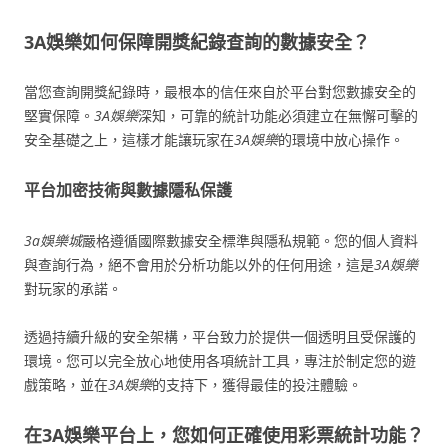
3A娛樂如何保障開獎紀錄查詢的數據安全？
當您查詢開獎紀錄時，最根本的信任來自於平台對您數據安全的
堅實保障。
3A娛樂
深知，可靠的統計功能必須建立在無懈可擊的
安全基礎之上，這樣才能讓玩家在
3A娛樂
的環境中放心操作。
平台加密技術與數據隱私保護
3a娛樂城
嚴格遵循國際數據安全標準與隱私規範。您的個人資料
與查詢行為，絕不會用於分析功能以外的任何用途，這是
3A娛樂
對玩家的承諾。
透過持續升級的安全架構，平台致力於提供一個透明且受保護的
環境。您可以完全放心地使用各項統計工具，專注於制定您的遊
戲策略，並在
3A娛樂
的支持下，獲得最佳的投注體驗。
在3A娛樂平台上，您如何正確使用彩票統計功能？