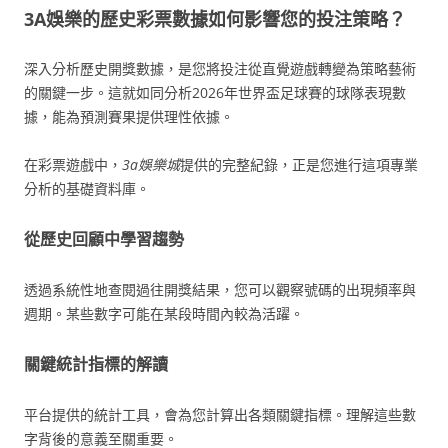
3A娛樂的歷史彩票數據如何影響您的投注策略？
深入分析歷史開獎數據，是您將投注從直覺遊戲轉變為策略藝術
的關鍵一步。這就如同分析2026年世界盃足球賽的球隊表現數
據，能為預測賽果提供理性依據。
在彩票遊戲中，
3a娛樂城
提供的完整紀錄，正是您進行這項專業
分析的基礎資料庫。
從歷史回顧中學習趨勢
透過系統性地查閱過往開獎結果，您可以觀察號碼的出現頻率與
週期。某些數字可能在某段時間內較為活躍。
關鍵統計指標的解讀
平台提供的統計工具，會為您計算出各類關鍵指標。理解這些數
字背後的意義至關重要。