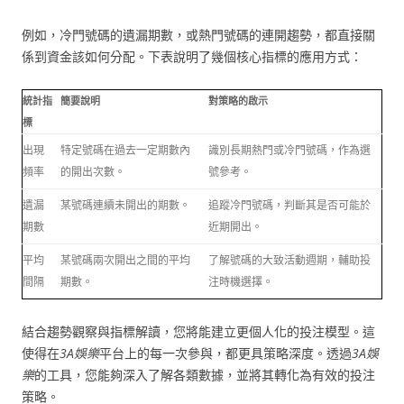
例如，冷門號碼的遺漏期數，或熱門號碼的連開趨勢，都直接關
係到資金該如何分配。下表說明了幾個核心指標的應用方式：
統計指
簡要說明
對策略的啟示
標
出現
特定號碼在過去一定期數內
識別長期熱門或冷門號碼，作為選
頻率
的開出次數。
號參考。
遺漏
某號碼連續未開出的期數。
追蹤冷門號碼，判斷其是否可能於
期數
近期開出。
平均
某號碼兩次開出之間的平均
了解號碼的大致活動週期，輔助投
間隔
期數。
注時機選擇。
結合趨勢觀察與指標解讀，您將能建立更個人化的投注模型。這
使得在
3A娛樂
平台上的每一次參與，都更具策略深度。透過
3A娛
樂
的工具，您能夠深入了解各類數據，並將其轉化為有效的投注
策略。