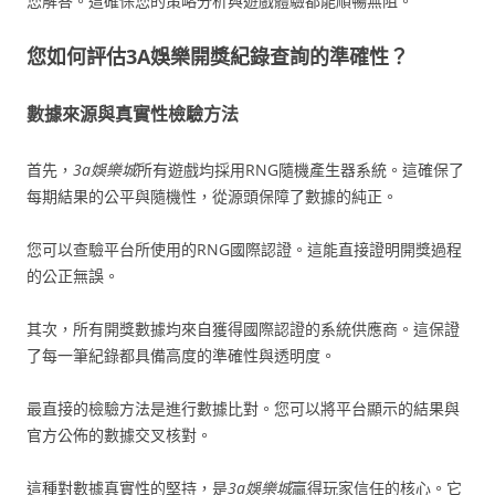
您解答。這確保您的策略分析與遊戲體驗都能順暢無阻。
您如何評估3A娛樂開獎紀錄查詢的準確性？
數據來源與真實性檢驗方法
首先，
3a娛樂城
所有遊戲均採用RNG隨機產生器系統。這確保了
每期結果的公平與隨機性，從源頭保障了數據的純正。
您可以查驗平台所使用的RNG國際認證。這能直接證明開獎過程
的公正無誤。
其次，所有開獎數據均來自獲得國際認證的系統供應商。這保證
了每一筆紀錄都具備高度的準確性與透明度。
最直接的檢驗方法是進行數據比對。您可以將平台顯示的結果與
官方公佈的數據交叉核對。
這種對數據真實性的堅持，是
3a娛樂城
贏得玩家信任的核心。它