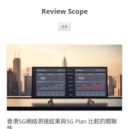
跳
至
Review Scope
主
要
內
容
選單
香港5G網絡測速結果與5G Plan 比較的關聯
性