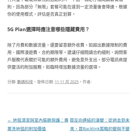
則，因為部分「無限」套餐可能在達到一定流量後會降速。根據
你的使用模式，評估是否真正划算。
5G Plan選擇時應注意哪些隱藏費用？
除了月費和數據流量，還要留意額外收費，如超出數據限制的費
用、國際漫遊費、合約期限等。建議仔細閱讀合約細則，詢問客
戶服務代表關於可能的額外費用，避免意外支出。部分電訊商提
供靈活的附加服務，如臨時增加數據流量的選項。
分類:
數碼科技
，發佈日期:
11 11 月 2025
，作者:
文
←
地毯清潔與室內裝飾保護：專
買反向連結的演變：從過去到未
章
業洗地毯的附加價值
來，買Backlink策略的變與不變