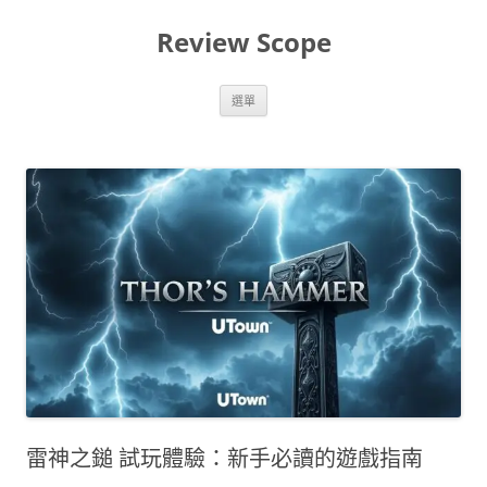
跳
至
Review Scope
主
要
內
容
選單
雷神之鎚 試玩體驗：新手必讀的遊戲指南