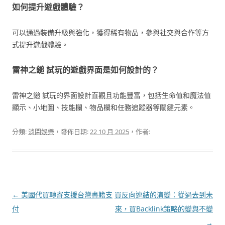
如何提升遊戲體驗？
可以通過裝備升級與強化，獲得稀有物品，參與社交與合作等方
式提升遊戲體驗。
雷神之鎚 試玩的遊戲界面是如何設計的？
雷神之鎚 試玩的界面設計直觀且功能豐富，包括生命值和魔法值
顯示、小地圖、技能欄、物品欄和任務追蹤器等關鍵元素。
分類:
消閑娛樂
，發佈日期:
22 10 月 2025
，作者:
文
←
美國代買轉寄支援台灣書籍支
買反向連結的演變：從過去到未
章
付
來，買Backlink策略的變與不變
導
→