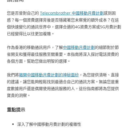
您是否曾對自己的
Telecombrother 中國移動月費計劃
感到困
惑？每一個資費選擇背後是否隱藏著您未察覺的額外成本？在這
個快速變化的通訊世界中，選擇合適的4G資費方案或5G月費計劃
已經變得比以往更加複雜。
作為香港的移動通訊用戶，了解
中國移動月費計劃
的細節對於節
省開支和獲得最佳服務至關重要。本指南將深入探討電話資費的
各個方面，幫助您做出明智的選擇。
我們將
揭開中國移動月費計劃的神秘面紗
，為您提供清晰、直接
的建議，讓您能夠輕鬆找到最適合自己的通訊方案。無論您是重
度數據用戶還是偶爾使用通訊服務的人，這份指南都將為您提供
寶貴的洞察。
重點提示
深入了解中國移動月費計劃的複雜性