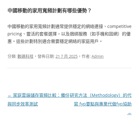
中國移動的家用寬頻計劃有哪些優勢？
中國移動的家用寬頻計劃通常提供穩定的網絡連接、competitive
pricing、靈活的套餐選擇，以及捆綁服務（如手機和固網）的優
惠。這些計劃特別適合需要穩定網絡的家庭用戶。
分類:
數碼科技
，發佈日期:
21 7 月 2025
，作者:
Admin
文
←
家庭雲端儲存寬頻比較：備份
研究方法（Methodology）的代
章
與同步效率測試
寫 fyp要點與專業代做fyp協助
導
→
覽