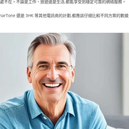
無處不在。不論是工作、旅遊還是生活,都能享受到穩定可靠的網絡服務。
sl、SmarTone 還是 3HK 等其他電訊商的計劃,都應該仔細比較不同方案