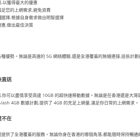
,以獲得最大的優惠
滿足您的上網需求,避免浪費
劃
選擇,根據自身需求做出明智選擇
優惠,做出最佳決策
種優勢。無論是高速的 5G 網絡體驗,還是全港覆蓋的無縫連接,這些計
快直送
計劃,你可以盡情享受高達 10GB 的超快速移動數據。無論是在香港還是大
S/ash 4GB 數據計劃,提供了 4GB 的充足上網量,滿足你日常的上網需求。
處不在
提供了全港覆蓋的服務。無論你身在香港的哪個角落,都能隨時保持暢通的聯