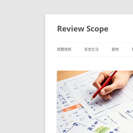
跳
至
主
Review Scope
要
內
容
媒體營銷
家居生活
寵物