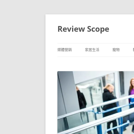
跳
至
主
Review Scope
要
內
容
媒體營銷
家居生活
寵物