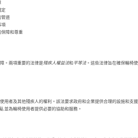
障
規定
的管道
事項
的保障和尊重
保障。兩項重要的法律是
殘疾人權益法
和
平等法
。這些法律旨在確保輪椅使
椅使用者及其他殘疾人的權利。該法要求政府和企業提供合理的設施和支援
礙,並為輪椅使用者提供必要的協助和服務。