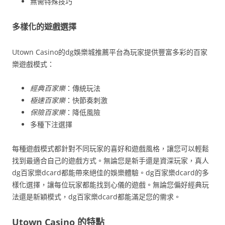
無需特殊技巧
多樣化的遊戲選擇
Utown Casino的dg娛樂城推薦平台為玩家提供豐富多彩的百家
樂遊戲模式：
經典百家樂
：傳統玩法
極速百家樂
：快節奏刺激
保險百家樂
：降低風險
多種下注選擇
每種遊戲模式都針對不同玩家的喜好和遊戲風格，讓您可以輕鬆
找到最適合自己的遊戲方式。無論您是新手還是資深玩家，真人
dg百家樂dcard都能帶來絕佳的娛樂體驗。dg百家樂dcard的多
樣化選擇，讓每位玩家都能找到心儀的遊戲。無論您偏好經典玩
法還是新穎模式，dg百家樂dcard都能滿足您的需求。
Utown Casino 的特點