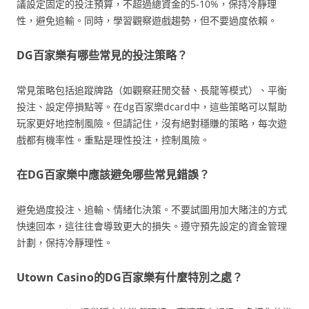
議設定固定的投注預算，不超過總資金的5-10%，保持冷靜理
性，避免追輸。同時，學習觀察遊戲趨勢，但不要過度依賴。
DG百家樂有哪些常見的投注策略？
常見策略包括追蹤牌路（如觀察莊閒交替、長龍等模式）、平衡
投注、設定停損點等。在dg百家樂dcard中，這些策略可以幫助
玩家更好地控制風險。但請記住，沒有絕對穩賺的策略，每次遊
戲都有機率性。重點是理性投注，控制風險。
在DG百家樂中應該避免哪些常見錯誤？
避免過度投注、追輸、情緒化決策。不要試圖用加大賭注的方式
快速回本，這往往會導致更大的損失。遵守預先設定的資金管理
計劃，保持冷靜理性。
Utown Casino的DG百家樂有什麼特別之處？