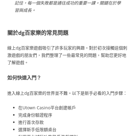
記住，每一個失敗都是通往成功的重要一課。關鍵在於學
習與成長。
關於dg百家樂的常見問題
線上dg百家樂遊戲吸引了許多玩家的興趣。對於初次接觸這個刺
激遊戲的朋友們，我們整理了一些最常見的問題，幫助您更好地
了解遊戲。
如何快速入門？
進入線上dg百家樂的世界並不難。以下是新手必看的入門步驟：
在Utown Casino平台創建帳戶
完成身份驗證程序
進行首次存款
選擇新手低限額桌台