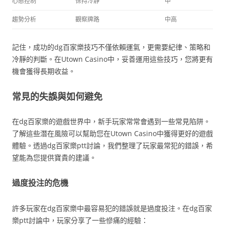
心態控制
保持冷靜
中
趨勢分析
觀察牌路
中高
記住，成功的dg百家樂技巧不僅依賴運氣，更需要紀律、策略和
冷靜的判斷。在Utown Casino中，妥善運用這些技巧，您將更有
機會獲得長期收益。
常見的失誤與如何避免
在dg百家樂的遊戲世界中，新手玩家常常會遇到一些常見陷阱。
了解這些潛在風險可以幫助您在Utown Casino中獲得更好的遊戲
體驗。透過dg百家樂ptt討論，我們整理了玩家最常犯的錯誤，希
望能為您提供寶貴的建議。
過度投注的危機
許多玩家在dg百家樂中最容易犯的錯誤就是過度投注。在dg百家
樂ptt討論中，玩家分享了一些慘痛的經驗：