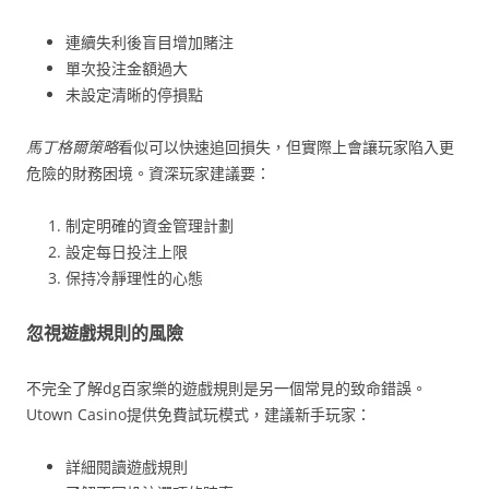
連續失利後盲目增加賭注
單次投注金額過大
未設定清晰的停損點
馬丁格爾策略
看似可以快速追回損失，但實際上會讓玩家陷入更
危險的財務困境。資深玩家建議要：
制定明確的資金管理計劃
設定每日投注上限
保持冷靜理性的心態
忽視遊戲規則的風險
不完全了解dg百家樂的遊戲規則是另一個常見的致命錯誤。
Utown Casino提供免費試玩模式，建議新手玩家：
詳細閱讀遊戲規則