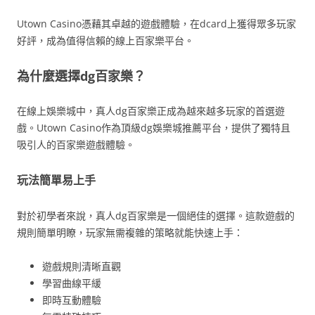
Utown Casino憑藉其卓越的遊戲體驗，在dcard上獲得眾多玩家
好評，成為值得信賴的線上百家樂平台。
為什麼選擇dg百家樂？
在線上娛樂城中，真人dg百家樂正成為越來越多玩家的首選遊
戲。Utown Casino作為頂級dg娛樂城推薦平台，提供了獨特且
吸引人的百家樂遊戲體驗。
玩法簡單易上手
對於初學者來說，真人dg百家樂是一個絕佳的選擇。這款遊戲的
規則簡單明瞭，玩家無需複雜的策略就能快速上手：
遊戲規則清晰直觀
學習曲線平緩
即時互動體驗