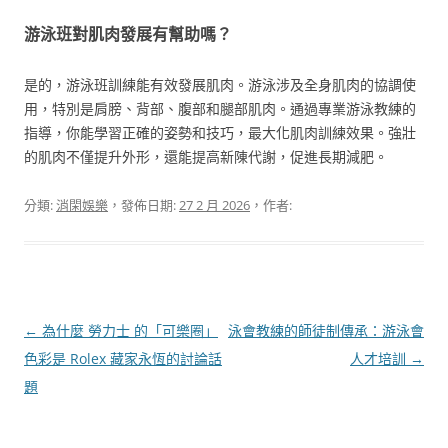
游泳班對肌肉發展有幫助嗎？
是的，游泳班訓練能有效發展肌肉。游泳涉及全身肌肉的協調使
用，特別是肩膀、背部、腹部和腿部肌肉。通過專業游泳教練的
指導，你能學習正確的姿勢和技巧，最大化肌肉訓練效果。強壯
的肌肉不僅提升外形，還能提高新陳代謝，促進長期減肥。
分類:
消閑娛樂
，發佈日期:
27 2 月 2026
，作者:
文
←
為什麼 勞力士 的「可樂圈」
泳會教練的師徒制傳承：游泳會
章
色彩是 Rolex 藏家永恆的討論話
人才培訓
→
導
題
覽