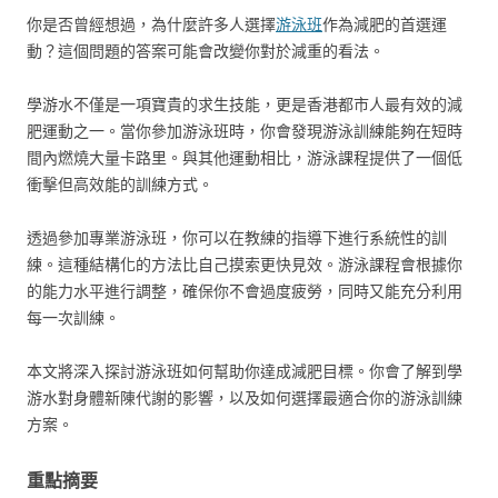
你是否曾經想過，為什麼許多人選擇
游泳班
作為減肥的首選運
動？這個問題的答案可能會改變你對於減重的看法。
學游水不僅是一項寶貴的求生技能，更是香港都市人最有效的減
肥運動之一。當你參加游泳班時，你會發現游泳訓練能夠在短時
間內燃燒大量卡路里。與其他運動相比，游泳課程提供了一個低
衝擊但高效能的訓練方式。
透過參加專業游泳班，你可以在教練的指導下進行系統性的訓
練。這種結構化的方法比自己摸索更快見效。游泳課程會根據你
的能力水平進行調整，確保你不會過度疲勞，同時又能充分利用
每一次訓練。
本文將深入探討游泳班如何幫助你達成減肥目標。你會了解到學
游水對身體新陳代謝的影響，以及如何選擇最適合你的游泳訓練
方案。
重點摘要