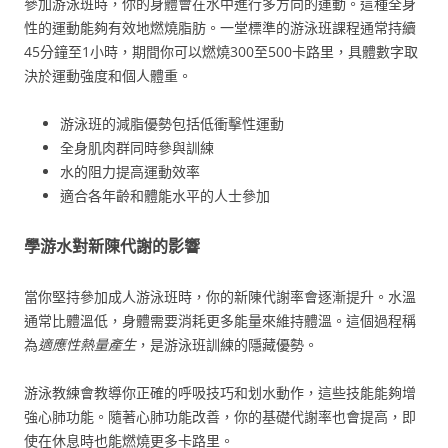
參加游泳班時，你的身體會在水中進行多方向的運動。這種全身
性的運動能夠有效地燃燒脂肪。一堂標準的游泳班課程通常持續
45分鐘至1小時，期間你可以燃燒300至500卡路里，具體數字取
決於運動強度和個人體重。
游泳班的減脂優勢包括低衝擊性運動
全身肌肉群同時參與訓練
水的阻力提高運動效率
適合各年齡和體能水平的人士參加
學游水對新陳代謝的影響
當你堅持參加成人游泳班時，你的新陳代謝率會逐漸提升。水溫
通常比體溫低，身體需要消耗更多能量來維持體溫。這個過程稱
為
適應性熱量產生
，是游泳班訓練的隱藏優勢。
游泳教練會教導你正確的呼吸技巧和划水動作，這些技能能夠增
強心肺功能。隨著心肺功能改善，你的基礎代謝率也會提高，即
使在休息時也能燃燒更多卡路里。