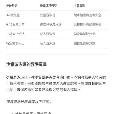
年齡群組
推薦課程類型
主要重點
3-8歲兒童
兒童游泳班
親水適應與基本安全
9-15歲青少年
進階兒童游泳班
泳技提升與競技準備
16歲以上成人
成人游泳班
健身與減肥效果
特定需求人士
私人游泳班
個性化訓練方案
注意游泳班的教學質量
選擇游泳班時，教學質量是首要考慮因素。查詢教練是否持有認
可資格證書，例如國際救生員或游泳教練認證。詢問課程的師生
比例，確保游泳初學者能獲得足夠的個人指導。
優質游泳班應具備以下特徵：
教練具備正式資格認證