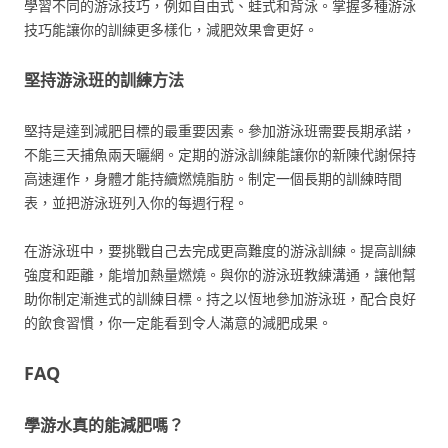
學習不同的游泳技巧，例如自由式、蛙式和背泳。掌握多種游泳
技巧能讓你的訓練更多樣化，減肥效果會更好。
堅持游泳班的訓練方法
堅持是達到減肥目標的最重要因素。參加游泳班需要長期承諾，
不能三天捕魚兩天曬網。定期的游泳訓練能讓你的新陳代謝保持
高速運作，身體才能持續燃燒脂肪。制定一個長期的訓練時間
表，並把游泳班列入你的每週行程。
在游泳班中，要挑戰自己去完成更高難度的游泳訓練。提高訓練
強度和距離，能增加熱量燃燒。與你的游泳班教練溝通，讓他幫
助你制定漸進式的訓練目標。持之以恆地參加游泳班，配合良好
的飲食習慣，你一定能看到令人滿意的減肥成果。
FAQ
學游水真的能減肥嗎？