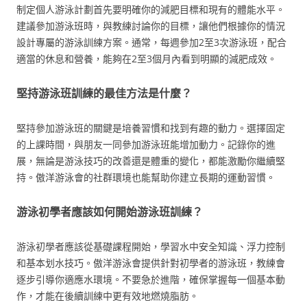
制定個人游泳計劃首先要明確你的減肥目標和現有的體能水平。
建議參加游泳班時，與教練討論你的目標，讓他們根據你的情況
設計專屬的游泳訓練方案。通常，每週參加2至3次游泳班，配合
適當的休息和營養，能夠在2至3個月內看到明顯的減肥成效。
堅持游泳班訓練的最佳方法是什麼？
堅持參加游泳班的關鍵是培養習慣和找到有趣的動力。選擇固定
的上課時間，與朋友一同參加游泳班能增加動力。記錄你的進
展，無論是游泳技巧的改善還是體重的變化，都能激勵你繼續堅
持。傲洋游泳會的社群環境也能幫助你建立長期的運動習慣。
游泳初學者應該如何開始游泳班訓練？
游泳初學者應該從基礎課程開始，學習水中安全知識、浮力控制
和基本划水技巧。傲洋游泳會提供針對初學者的游泳班，教練會
逐步引導你適應水環境。不要急於進階，確保掌握每一個基本動
作，才能在後續訓練中更有效地燃燒脂肪。