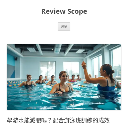
跳
至
Review Scope
主
要
內
容
選單
學游水能減肥嗎？配合游泳班訓練的成效