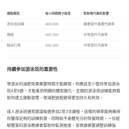
運動類型
每小時燃燒卡路里
對新陳代謝的影響
游泳班訓練
400-600
顯著提升基礎代謝率
慢跑
400-500
中等提升代謝率
騎自行車
300-500
中等提升代謝率
持續參加游泳班的重要性
學游水的減肥效果需要時間才能顯現。你應該至少堅持參加游泳
班4至8週，才能看到明顯的體型變化。定期的游泳班訓練能夠幫
助你建立運動習慣，使減肥過程變得更加持久和有效。
成人游泳班通常建議每週參加2至3次課程。這樣的頻率能夠確保
你獲得足夠的訓練刺激，同時給予身體充分的恢復時間。一位經
驗豐富的游泳教練會幫助你監測進度，並根據需要調整訓練強