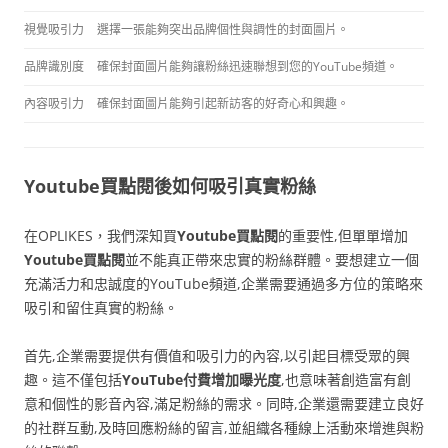
視覺吸引力
選擇一張能夠突出品牌個性與調性的封面圖片。
品牌識別度
確保封面圖片能夠讓粉絲迅速聯想到您的YouTube頻道。
內容吸引力
確保封面圖片能夠引起新訪客的好奇心和興趣。
Youtube買點閱後如何吸引真實粉絲
在OPLIKES，我們深知買
Youtube買點閱
的重要性,但單單增加
Youtube買點閱
並不能真正帶來忠實的粉絲群體。要想建立一個
充滿活力和忠誠度的YouTube頻道,企業需要通過多方位的策略來
吸引和留住真實的粉絲。
首先,企業需要提供有價值和吸引力的內容,以引起目標受眾的興
趣。這不僅包括
YouTube付費增加曝光度
,也意味著創造富有創
意和個性的影音內容,滿足粉絲的需求。同時,企業還需要建立良好
的社群互動,及時回應粉絲的留言,並組織各種線上活動來增進與粉