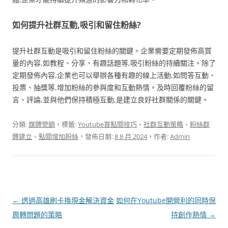
如何提升社群互動,吸引和留住粉絲?
提升社群互動是吸引和留住粉絲的關鍵。企業需要定期發佈高質
量的內容,如教程、分享、有趣話題等,吸引粉絲的持續關注。除了
定期發佈內容,企業也可以舉辦各種有趣的線上活動,如問答互動、
投票、抽獎等,增加粉絲的參與度和互動熱情。及時回覆粉絲的留
言、評論,並與他們保持積極互動,是建立良好社群關係的關鍵。
分類:
媒體營銷
，標籤:
Youtube買點閱技巧
、
社群互動策略
、
粉絲群
體建立
、
點閱增加粉絲
，發佈日期:
8 8 月 2024
，作者:
Admin
文
←
透過高雄刷卡換現金解決資金
如何在Youtube開營利的同時保
章
周轉問題的策略
持創作熱情
→