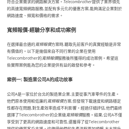
符合企業需求的網路解決方案。
Telecombrother
提供了業界領先
的高速寬頻網路服務,並配有多元化的優惠方案,能夠滿足企業對於
網路速度、頻寬和價格的需求。
寬頻報價-經驗分享和成功案例
在選擇最合適的
寬頻報價
方案時,聽取先前客戶的真實經驗是非常
有價值的。以下是幾個來自不同行業的企業在使用
Telecombrother的
寬頻報價
服務後所獲得的成功案例。希望這
些實際案例能為您的企業提供有益的啟發和參考。
案例一: 製造業公司A的成功故事
公司A是一家位於台北的製造業企業,主要從事汽車零件的生產。
他們原本使用較低廉的
寬頻報價
方案,但發現下載速度和網路穩定
性都存在問題,對生產效率造成不利影響。經過仔細評估,他們最終
選擇了Telecombrother的企業級
寬頻報價
服務。結果,公司A不僅
享受到了更高的網路速度和可靠性,還獲得了從Telecombrother
提供的優質客戶支援。這使得他們的生產流程更加順暢,大大提升