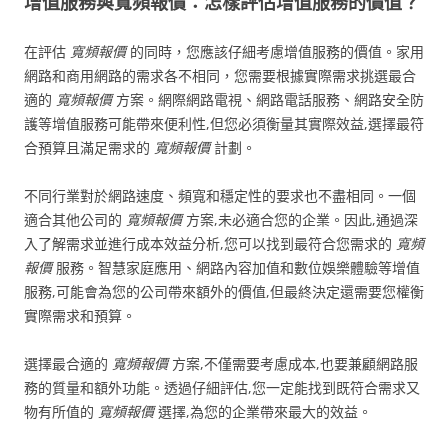
增值服務與寬頻報價：怎樣評估增值服務的價值？
在評估
寬頻報價
的同時，您應該仔細考慮增值服務的價值。家用
網路和商用網路的需求各不相同，您需要根據實際需求挑選最合
適的
寬頻報價
方案。網際網路電視、網路電話服務、網路安全防
護等增值服務可能帶來便利性,但您必須衡量其實際效益,選擇最符
合預算且滿足需求的
寬頻報價
計劃。
不同行業對於網路速度、頻寬和穩定性的要求也不盡相同。一個
適合其他公司的
寬頻報價
方案,未必適合您的企業。因此,通過深
入了解需求並進行成本效益分析,您可以找到最符合您需求的
寬頻
報價
服務。智慧家庭應用、網路內容加值和數位娛樂體驗等增值
服務,可能會為您的公司帶來額外的價值,但最終決定還需要您權衡
實際需求和預算。
選擇最合適的
寬頻報價
方案,不僅需要考慮成本,也要兼顧網路服
務的質量和額外功能。透過仔細評估,您一定能找到既符合需求又
物有所值的
寬頻報價
選擇,為您的企業帶來最大的效益。