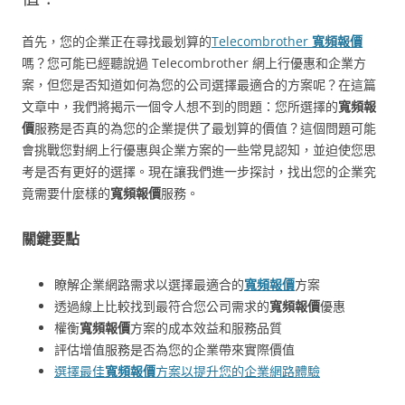
首先，您的企業正在尋找最划算的
Telecombrother
寬頻報價
嗎？您可能已經聽說過 Telecombrother 網上行優惠和企業方
案，但您是否知道如何為您的公司選擇最適合的方案呢？在這篇
文章中，我們將揭示一個令人想不到的問題：您所選擇的
寬頻報
價
服務是否真的為您的企業提供了最划算的價值？這個問題可能
會挑戰您對網上行優惠與企業方案的一些常見認知，並迫使您思
考是否有更好的選擇。現在讓我們進一步探討，找出您的企業究
竟需要什麼樣的
寬頻報價
服務。
關鍵要點
瞭解企業網路需求以選擇最適合的
寬頻報價
方案
透過線上比較找到最符合您公司需求的
寬頻報價
優惠
權衡
寬頻報價
方案的成本效益和服務品質
評估增值服務是否為您的企業帶來實際價值
選擇最佳
寬頻報價
方案以提升您的企業網路體驗