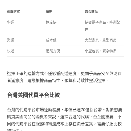
運輸方式
優點
適合商品
空運
速度快
精密電子產品、時尚配
件
海運
成本低
大型家具、重型商品
快遞
追蹤方便
小型包裹、緊急物品
選擇正確的運輸方式不僅影響配送速度，更關乎商品安全與消費
者滿意度。建議根據商品特性、預算和時效性靈活選擇。
台灣美國代買平台比較
台灣的代購平台市場蓬勃發展，年值已達70億新台幣。對於想要
購買美國商品的消費者來說，選擇合適的代購平台至關重要。不
同的代購平台在服務和物流成本上存在顯著差異，需要仔細比較
和評估。