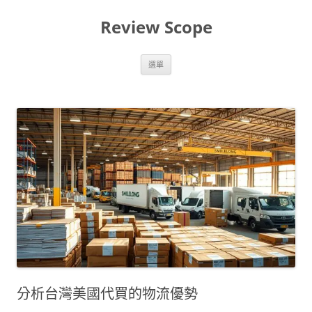
跳
至
Review Scope
主
要
內
容
選單
分析台灣美國代買的物流優勢