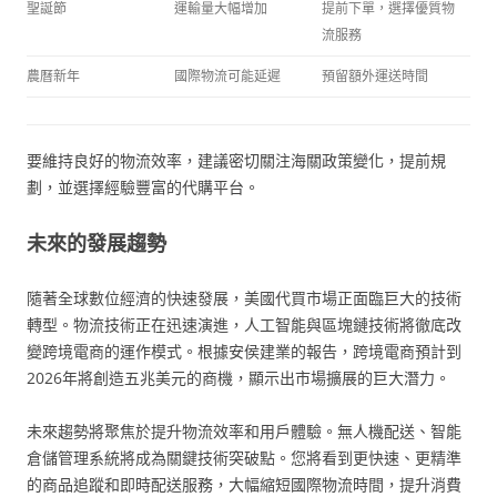
聖誕節
運輸量大幅增加
提前下單，選擇優質物
流服務
農曆新年
國際物流可能延遲
預留額外運送時間
要維持良好的物流效率，建議密切關注海關政策變化，提前規
劃，並選擇經驗豐富的代購平台。
未來的發展趨勢
隨著全球數位經濟的快速發展，美國代買市場正面臨巨大的技術
轉型。物流技術正在迅速演進，人工智能與區塊鏈技術將徹底改
變跨境電商的運作模式。根據安侯建業的報告，跨境電商預計到
2026年將創造五兆美元的商機，顯示出市場擴展的巨大潛力。
未來趨勢將聚焦於提升物流效率和用戶體驗。無人機配送、智能
倉儲管理系統將成為關鍵技術突破點。您將看到更快速、更精準
的商品追蹤和即時配送服務，大幅縮短國際物流時間，提升消費